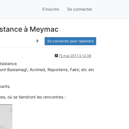
S'inscrire
Se connecter
sistance à Meymac
Se connecter pour répondre
15 mai 2017 à 12:38
ésistance.
nt Bastamag!, Acrimed, Reporterre, Fakir, etc etc
pants.
es, où se tiendront les rencontres :