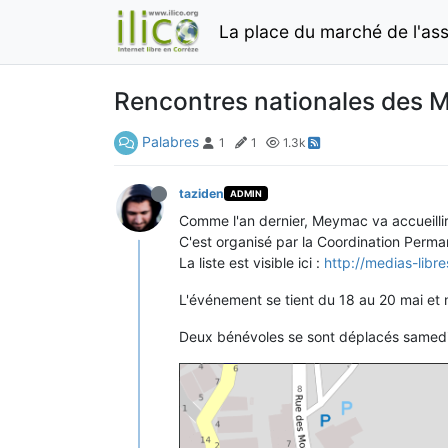
La place du marché de l'asso
Rencontres nationales des M
Palabres
1
1
1.3k
taziden
ADMIN
Comme l'an dernier, Meymac va accueillir
C'est organisé par la Coordination Perm
La liste est visible ici :
http://medias-libre
L'événement se tient du 18 au 20 mai et no
Deux bénévoles se sont déplacés samedi de