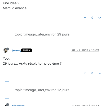
Une idée ?
Merci d'avance !
0
topic:timeago_later,environ 29 jours
jeremy
28 oct. 2018 à 13:09
ADMIN
Yop,
29 jours... As-tu résolu ton problème ?
0
topic:timeago_later,environ 12 jours
Xisquare
9 nov. 2018 à 22:44